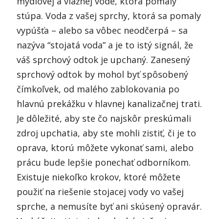
mydlovej a vlažnej vode, ktorá pomaly
stúpa. Voda z vašej sprchy, ktorá sa pomaly
vypúšťa – alebo sa vôbec neodčerpá – sa
nazýva “stojatá voda” a je to istý signál, že
váš sprchový odtok je upchaný. Zanesený
sprchový odtok by mohol byť spôsobený
čímkoľvek, od malého zablokovania po
hlavnú prekážku v hlavnej kanalizačnej trati.
Je dôležité, aby ste čo najskôr preskúmali
zdroj upchatia, aby ste mohli zistiť, či je to
oprava, ktorú môžete vykonať sami, alebo
prácu bude lepšie ponechať odborníkom.
Existuje niekoľko krokov, ktoré môžete
použiť na riešenie stojacej vody vo vašej
sprche, a nemusíte byť ani skúsený opravár.