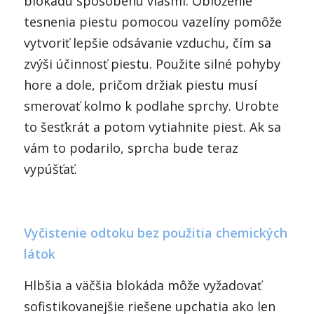
blokádu spôsobenú vlasmi. Obloženie
tesnenia piestu pomocou vazelíny pomôže
vytvoriť lepšie odsávanie vzduchu, čím sa
zvýši účinnosť piestu. Použite silné pohyby
hore a dole, pričom držiak piestu musí
smerovať kolmo k podlahe sprchy. Urobte
to šesťkrát a potom vytiahnite piest. Ak sa
vám to podarilo, sprcha bude teraz
vypúšťať.
Vyčistenie odtoku bez použitia chemických
látok
Hlbšia a väčšia blokáda môže vyžadovať
sofistikovanejšie riešene upchatia ako len