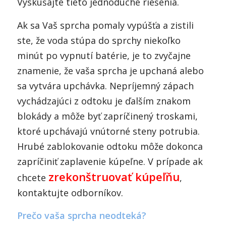
Vyskúšajte tieto jednoduché riešenia.
Ak sa Vaš sprcha pomaly vypúšťa a zistili
ste, že voda stúpa do sprchy niekoľko
minút po vypnutí batérie, je to zvyčajne
znamenie, že vaša sprcha je upchaná alebo
sa vytvára upchávka. Nepríjemný zápach
vychádzajúci z odtoku je ďalším znakom
blokády a môže byť zapríčinený troskami,
ktoré upchávajú vnútorné steny potrubia.
Hrubé zablokovanie odtoku môže dokonca
zapríčiniť zaplavenie kúpeľne. V prípade ak
zrekonštruovať kúpeľňu
chcete
,
kontaktujte odborníkov.
Prečo vaša sprcha neodteká?