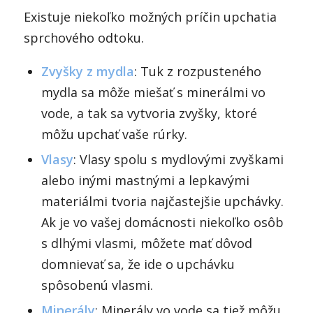
Existuje niekoľko možných príčin upchatia
sprchového odtoku.
Zvyšky z mydla
: Tuk z rozpusteného
mydla sa môže miešať s minerálmi vo
vode, a tak sa vytvoria zvyšky, ktoré
môžu upchať vaše rúrky.
Vlasy
: Vlasy spolu s mydlovými zvyškami
alebo inými mastnými a lepkavými
materiálmi tvoria najčastejšie upchávky.
Ak je vo vašej domácnosti niekoľko osôb
s dlhými vlasmi, môžete mať dôvod
domnievať sa, že ide o upchávku
spôsobenú vlasmi.
Minerály
: Minerály vo vode sa tiež môžu